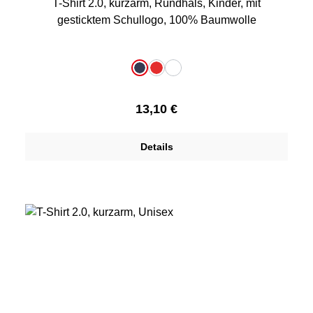
T-Shirt 2.0, kurzarm, Rundhals, Kinder, mit
gesticktem Schullogo, 100% Baumwolle
auswählen
Farbe
dunkelblau
rot
weiß
Regulärer Preis:
13,10 €
Details