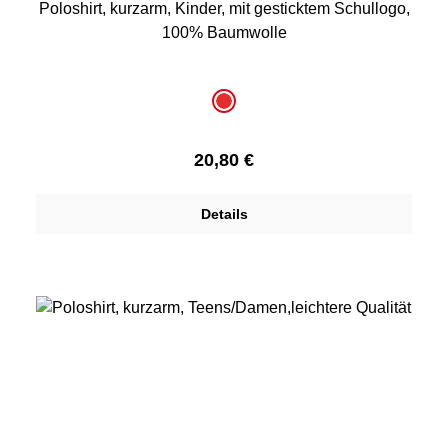
Poloshirt, kurzarm, Kinder, mit gesticktem Schullogo,
100% Baumwolle
auswählen
Farbe
rot
Regulärer Preis:
20,80 €
Details