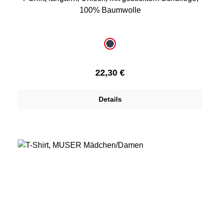
100% Baumwolle
auswählen
Farbe
dunkelblau
Regulärer Preis:
22,30 €
Details