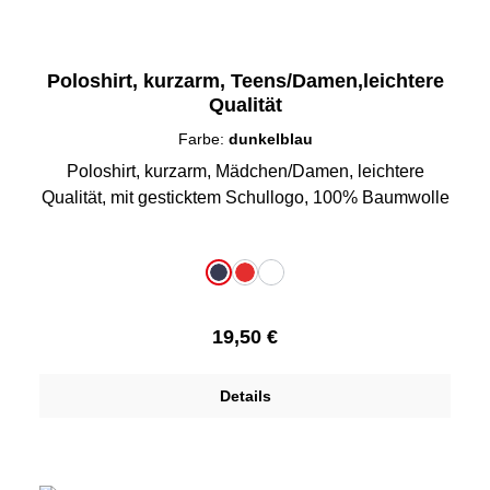
Poloshirt, kurzarm, Teens/Damen,leichtere
Qualität
Farbe:
dunkelblau
Poloshirt, kurzarm, Mädchen/Damen, leichtere
Qualität, mit gesticktem Schullogo, 100% Baumwolle
auswählen
Farbe
dunkelblau
rot
weiß
Regulärer Preis:
19,50 €
Details