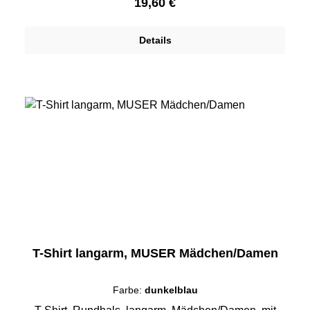
Regulärer Preis:
19,60 €
Details
T-Shirt langarm, MUSER Mädchen/Damen
Farbe:
dunkelblau