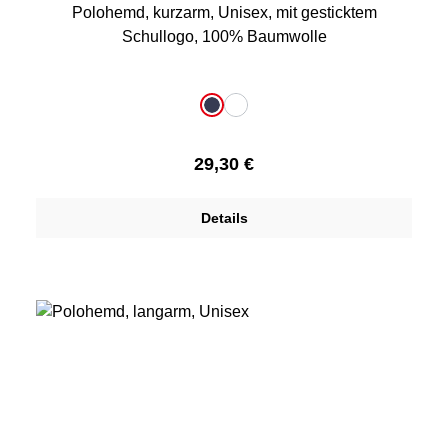
Polohemd, kurzarm, Unisex, mit gesticktem
Schullogo, 100% Baumwolle
auswählen
Farbe
dunkelblau
weiß
Regulärer Preis:
29,30 €
Details