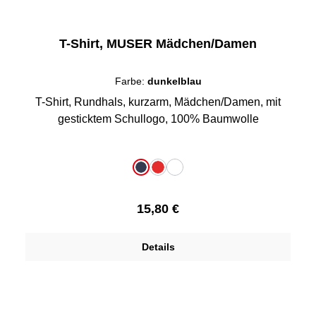
T-Shirt, MUSER Mädchen/Damen
Farbe:
dunkelblau
T-Shirt, Rundhals, kurzarm, Mädchen/Damen, mit
gesticktem Schullogo, 100% Baumwolle
auswählen
Farbe
dunkelblau
rot
weiß
Regulärer Preis:
15,80 €
Details