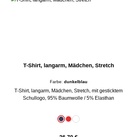
T-Shirt, langarm, Mädchen, Stretch
Farbe:
dunkelblau
T-Shirt, langarm, Mädchen, Stretch, mit gesticktem
Schullogo, 95% Baumwolle / 5% Elasthan
auswählen
Farbe
dunkelblau
rot
weiß
Regulärer Preis:
26,70 €