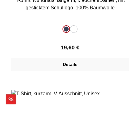
T-Shirt, Rundhals, langarm, Mädchen/Damen, mit
gesticktem Schullogo, 100% Baumwolle
auswählen
Farbe
dunkelblau
weiß
Regulärer Preis:
19,60 €
Details
Rabatt
%