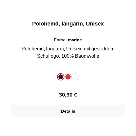
Polohemd, langarm, Unisex
Farbe:
marine
Polohemd, langarm, Unisex, mit gesticktem
Schullogo, 100% Baumwolle
auswählen
Farbe
marine
rot
weiß
Regulärer Preis:
30,90 €
Details