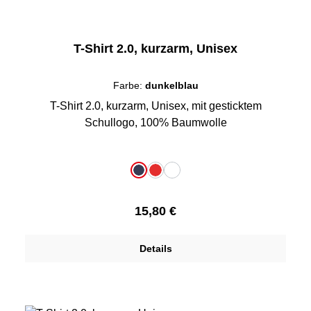
T-Shirt 2.0, kurzarm, Unisex
Farbe:
dunkelblau
T-Shirt 2.0, kurzarm, Unisex, mit gesticktem
Schullogo, 100% Baumwolle
auswählen
Farbe
dunkelblau
rot
weiß
Regulärer Preis:
15,80 €
Details