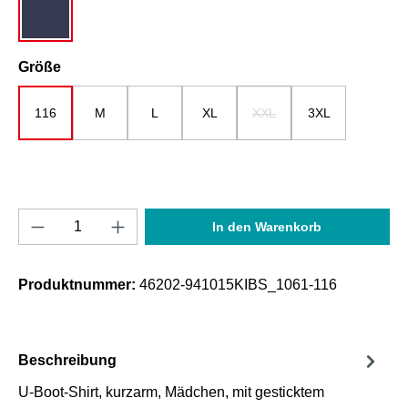
dunkelblau
auswählen
Größe
116
M
L
XL
XXL
3XL
(Diese Option ist zurzeit nicht
Produkt Anzahl: Gib den gewünschten Wert e
In den Warenkorb
Produktnummer:
46202-941015KIBS_1061-116
Beschreibung
U-Boot-Shirt, kurzarm, Mädchen, mit gesticktem